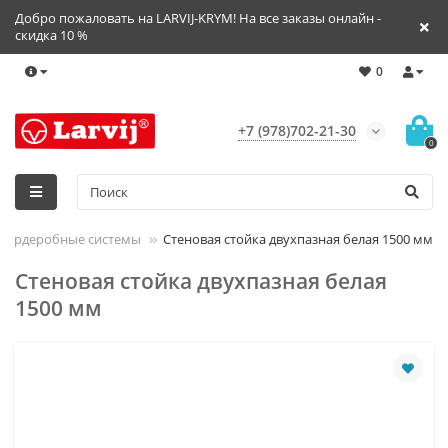
Добро пожаловать на LARVIJ-KRYM! На все заказы онлайн -
скидка 10 %
0
+7 (978)702-21-30
0
J Гардеробные системы
Стеновая стойка двухпазная белая 1500 мм
Стеновая стойка двухпазная белая
1500 мм