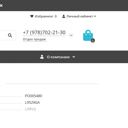
Избранное:
0
Личный кабинет
+7 (978)702-21-30
Отдел продаж
0
О компании
К
PO005480
L9529GA
LARVIJ