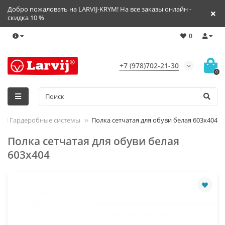
Добро пожаловать на LARVIJ-KRYM! На все заказы онлайн -
скидка 10 %
0
+7 (978)702-21-30
0
VIJ Гардеробные системы
Полка сетчатая для обуви белая 603х404
Полка сетчатая для обуви белая
603х404