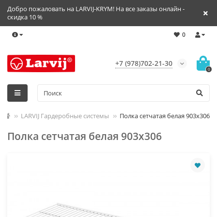
Добро пожаловать на LARVIJ-KRYM! На все заказы онлайн -
скидка 10 %
0
+7 (978)702-21-30
0
LARVIJ Гардеробные системы
Полка сетчатая белая 903х306
Полка сетчатая белая 903х306