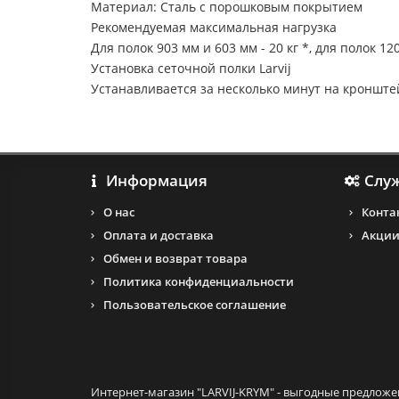
Материал: Сталь с порошковым покрытием
Рекомендуемая максимальная нагрузка
Для полок 903 мм и 603 мм - 20 кг *, для полок 120
Установка сеточной полки Larvij
Устанавливается за несколько минут на кронштей
Информация
Слу
О нас
Конта
Оплата и доставка
Акци
Обмен и возврат товара
Политика конфиденциальности
Пользовательское соглашение
Интернет-магазин "LARVIJ-KRYM" - выгодные предложе