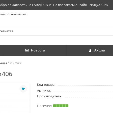
бро пожаловать на LARVIJ-KRYM! На все заказы онлайн - скидка 10 %
льское соглашение
Новости
Акции
белая 1206х406
х406
Код товара:
Артикул:
Производитель: