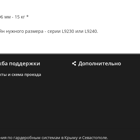
6 мм - 15 кг *
н нужного размера - серии L9230 или L9240.
жба поддержки
Дополнительно
кты и схема проезда
и
ния по гардеробным системам в Крыму и Севастополе.