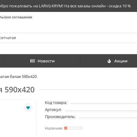
бро пожаловать на LARVIJ-KRYM! На все заказы онлайн - скидка 10 %
льское соглашение
Новости
Акции
атая белая 590x420
я 590x420
Код товара:
Артикул:
Производитель: