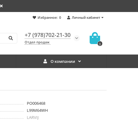
Избранное:
0
Личный кабинет
+7 (978)702-21-30
Отдел продаж
0
О компании
PO006468
L99M64WH
LARVIJ