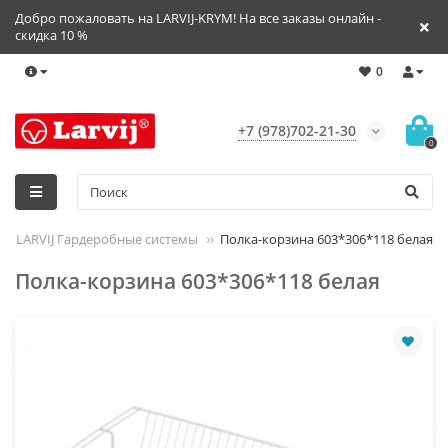
Добро пожаловать на LARVIJ-KRYM! На все заказы онлайн -
скидка 10 %
0
+7 (978)702-21-30
0
LARVIJ Гардеробные системы
Полка-корзина 603*306*118 белая
Полка-корзина 603*306*118 белая