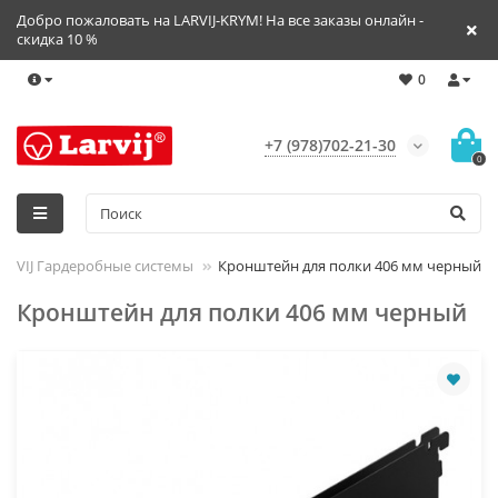
Добро пожаловать на LARVIJ-KRYM! На все заказы онлайн -
скидка 10 %
0
+7 (978)702-21-30
0
ARVIJ Гардеробные системы
Кронштейн для полки 406 мм черный
Кронштейн для полки 406 мм черный