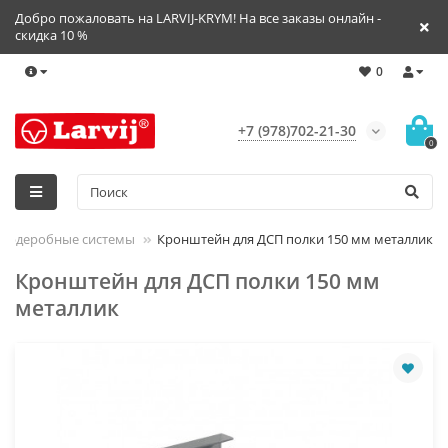
Добро пожаловать на LARVIJ-KRYM! На все заказы онлайн -
скидка 10 %
0
+7 (978)702-21-30
0
 Гардеробные системы
Кронштейн для ДСП полки 150 мм металлик
Кронштейн для ДСП полки 150 мм
металлик