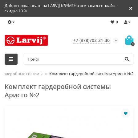
Добро пожаловать на LARVIJ-KRYM! На все заказы онлайн -
скидка 10 %
0
+7 (978)702-21-30
0
 Гардеробные системы
Комплект гардеробной системы Аристо №2
Комплект гардеробной системы
Аристо №2