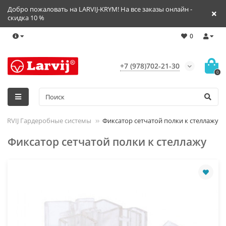
Добро пожаловать на LARVIJ-KRYM! На все заказы онлайн -
скидка 10 %
0
+7 (978)702-21-30
0
LARVIJ Гардеробные системы
Фиксатор сетчатой полки к стеллажу
Фиксатор сетчатой полки к стеллажу